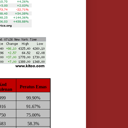
Kod
Peratus Emas
ulenan
999
99.90%
916
91.67%
750
75.00%
583
58.3%