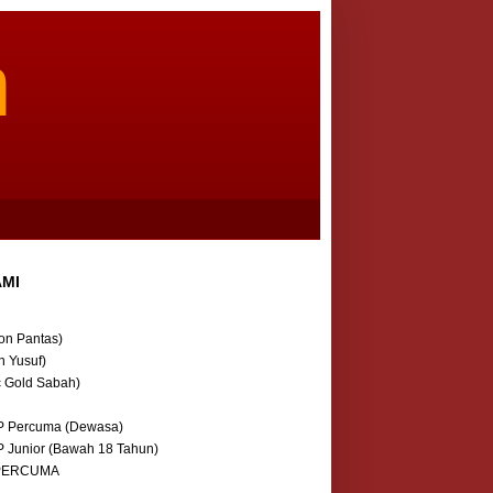
m
AMI
on Pantas)
n Yusuf)
c Gold Sabah)
P Percuma (Dewasa)
P Junior (Bawah 18 Tahun)
 PERCUMA