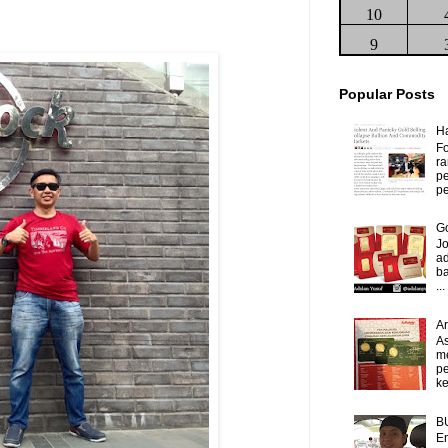
10
9
Popular Posts
H
Fo
ra
p
pe
Go
J
ad
b
...
A
As
m
p
ke
B
Em