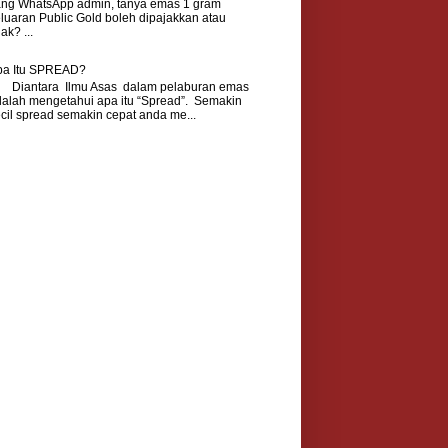
ang WhatsApp admin, tanya emas 1 gram
luaran Public Gold boleh dipajakkan atau
dak? ...
pa Itu SPREAD?
iantara Ilmu Asas dalam pelaburan emas
alah mengetahui apa itu “Spread”. Semakin
cil spread semakin cepat anda me...