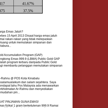
417
41.67%
375
37.5%
arga Emas Jatuh?
rbes 15 April 2013 Disaat harga emas jatuh
mai rakan-rakan yang tidak melepaskan
eluang untuk memulakan simpanan dan
labura...
ld Accumulation Program (GAP)
ongkong Emas 999.9 (LBMA) Public Gold GAP
alah program terbaru daripada Public Gold
agi membantu pelanggan memulakan simpanan
r-Rahnu @ POS Kota Kinabalu
salamualaikum dan salam sejahtera. Saya
endapat tahu Pos Malaysia ada menawarkan
erkhidmatan Ar-Rahnu dan menyediakan
mudahan pin...
UAT PINJAMAN GUNA EMAS!
as fizikal 1 gram berketulenan 999.9 Ramai