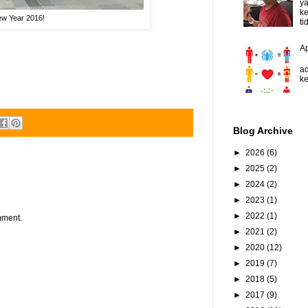
y
ke
w Year 2016!
ti
A
D
ad
ke
Blog Archive
►
2026
(6)
►
2025
(2)
►
2024
(2)
►
2023
(1)
►
2022
(1)
mment.
►
2021
(2)
►
2020
(12)
►
2019
(7)
►
2018
(5)
►
2017
(9)