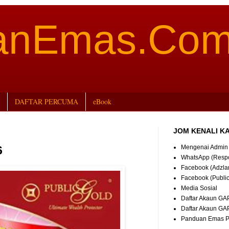
aanEmas.Co
DAFTAR PERCUMA
eBook
JOM KENALI K
Mengenai Admin
6
WhatsApp (Resp
Facebook (Adzla
Facebook (Publi
Media Sosial
Daftar Akaun GA
Daftar Akaun GA
Panduan Emas