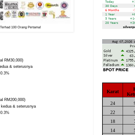
 Terhad 100 Orang Pertama!
sal RM30,000)
kedua & seterusnya
k 0.3%
Karat
Ket
sal RM200,000)
24
n kedua & seterusnya
22
k 0.3%
18
14