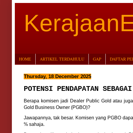
Kerajaan
HOME
ARTIKEL TERDAHULU
GAP
DAFTAR P
Thursday, 18 December 2025
POTENSI PENDAPATAN SEBAGAI
Berapa komisen jadi Dealer Public Gold atau juga
Gold Business Owner (PGBO)?
Jawapannya, tak besar. Komisen yang PGBO dapa
% sahaja.