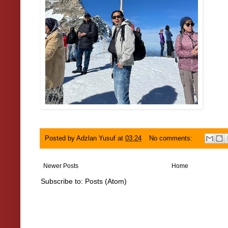
Posted by
Adzlan Yusuf
at
03:24
No comments:
Newer Posts
Home
Subscribe to:
Posts (Atom)