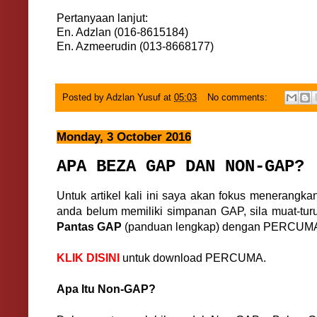
Pertanyaan lanjut:
En. Adzlan (016-8615184)
En. Azmeerudin (013-8668177)
Posted by
Adzlan Yusuf
at
05:03
No comments:
Monday, 3 October 2016
APA BEZA GAP DAN NON-GAP?
Untuk artikel kali ini saya akan fokus menerangka
anda belum memiliki simpanan GAP, sila muat-tu
Pantas GAP
(panduan lengkap) dengan PERCUMA
KLIK DISINI
untuk download PERCUMA.
Apa Itu Non-GAP?