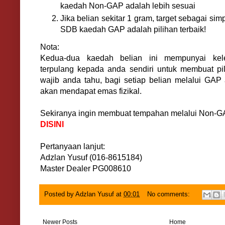
kaedah Non-GAP adalah lebih sesuai
Jika belian sekitar 1 gram, target sebagai si
SDB kaedah GAP adalah pilihan terbaik!
Nota:
Kedua-dua kaedah belian ini mempunyai kele
terpulang kepada anda sendiri untuk membuat p
wajib anda tahu, bagi setiap belian melalui GAP
akan mendapat emas fizikal.
Sekiranya ingin membuat tempahan melalui Non-G
DISINI
Pertanyaan lanjut:
Adzlan Yusuf (016-8615184)
Master Dealer PG008610
Posted by
Adzlan Yusuf
at
00:01
No comments:
Newer Posts
Home