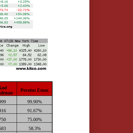
Kod
Peratus Emas
ulenan
999
99.90%
916
91.67%
750
75.00%
583
58.3%