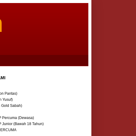
m
AMI
on Pantas)
n Yusuf)
c Gold Sabah)
P Percuma (Dewasa)
P Junior (Bawah 18 Tahun)
 PERCUMA