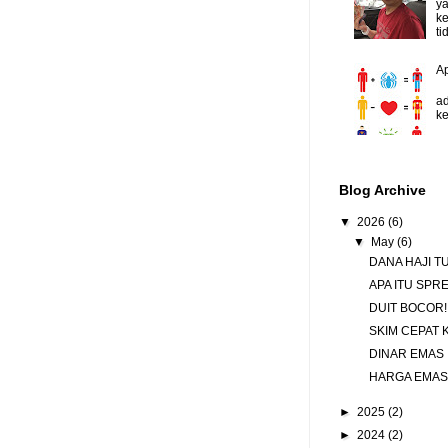
y
ke
ti
A
D
ad
ke
Blog Archive
▼
2026
(6)
▼
May
(6)
DANA HAJI 
APA ITU SPR
DUIT BOCOR!
SKIM CEPAT 
DINAR EMAS
HARGA EMAS
►
2025
(2)
►
2024
(2)