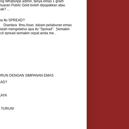
ang WhatsApp admin, tanya emas 1 gram
luaran Public Gold boleh dipajakkan atau
dak? ...
pa Itu SPREAD?
iantara Ilmu Asas dalam pelaburan emas
alah mengetahui apa itu “Spread”. Semakin
cil spread semakin cepat anda me...
TURUN DENGAN SIMPANAN EMAS
EAD?
KAYA
 TURUN!