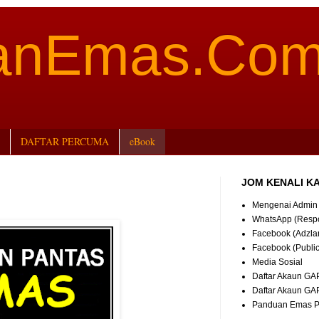
aanEmas.Co
DAFTAR PERCUMA
eBook
JOM KENALI K
Mengenai Admin
WhatsApp (Resp
Facebook (Adzla
Facebook (Publi
Media Sosial
Daftar Akaun GA
Daftar Akaun GA
Panduan Emas