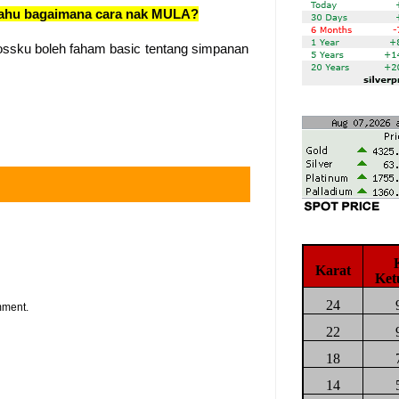
 tahu bagaimana cara nak MULA?
ssku boleh faham basic tentang simpanan
Karat
Ket
24
mment.
22
18
14