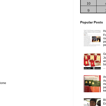
10
9
Popular Posts
H
Fo
ra
p
pe
Go
J
ad
b
...
A
As
Home
m
p
ke
B
Em