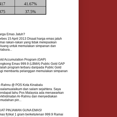
417
41.67%
375
37.5%
arga Emas Jatuh?
rbes 15 April 2013 Disaat harga emas jatuh
mai rakan-rakan yang tidak melepaskan
eluang untuk memulakan simpanan dan
labura...
ld Accumulation Program (GAP)
ongkong Emas 999.9 (LBMA) Public Gold GAP
alah program terbaru daripada Public Gold
agi membantu pelanggan memulakan simpanan
r-Rahnu @ POS Kota Kinabalu
salamualaikum dan salam sejahtera. Saya
endapat tahu Pos Malaysia ada menawarkan
erkhidmatan Ar-Rahnu dan menyediakan
mudahan pin...
UAT PINJAMAN GUNA EMAS!
as fizikal 1 gram berketulenan 999.9 Ramai