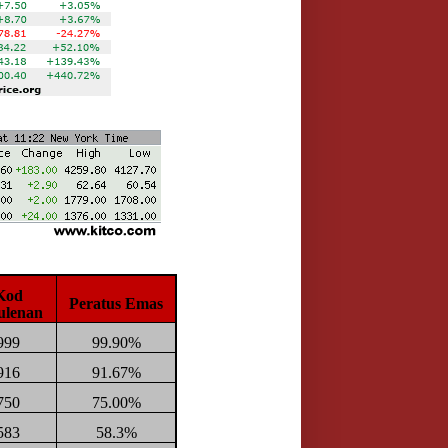
Kod
Peratus Emas
ulenan
999
99.90%
916
91.67%
750
75.00%
583
58.3%