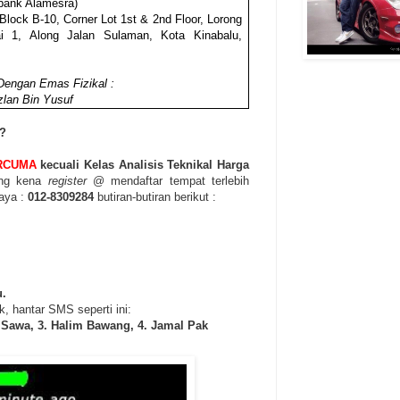
bank Alamesra)
 Block B-10, Corner Lot 1st & 2nd Floor, Lorong
i 1, Along Jalan Sulaman, Kota Kinabalu,
Dengan Emas Fizikal :
lan Bin Yusuf
i?
RCUMA
kecuali Kelas Analisis Teknikal Harga
ang kena
register
@ mendaftar tempat terlebih
saya :
012-8309284
butiran-butiran berikut :
u.
k, hantar SMS seperti ini:
Sawa, 3. Halim Bawang, 4. Jamal Pak