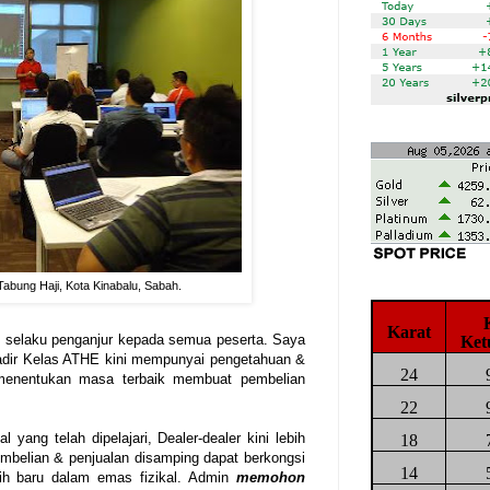
abung Haji, Kota Kinabalu, Sabah.
Karat
selaku penganjur kepada semua peserta. Saya
Ket
adir Kelas ATHE kini mempunyai pengetahuan &
24
menentukan masa terbaik membuat pembelian
22
ang telah dipelajari, Dealer-dealer kini lebih
18
elian & penjualan disamping dapat berkongsi
14
ih baru dalam emas fizikal. Admin
memohon