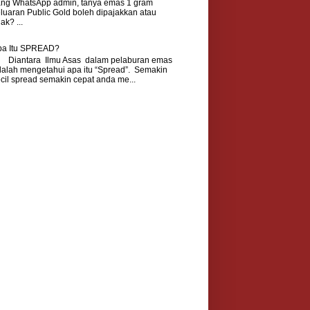
ang WhatsApp admin, tanya emas 1 gram
luaran Public Gold boleh dipajakkan atau
dak? ...
pa Itu SPREAD?
iantara Ilmu Asas dalam pelaburan emas
alah mengetahui apa itu “Spread”. Semakin
cil spread semakin cepat anda me...