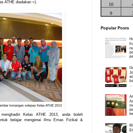
as ATHE diadakan =).
10
9
Popular Posts
H
Fo
ra
p
pe
Go
J
ad
b
...
A
As
m
gambar kenangan selepas Kelas ATHE 2013
p
ke
 menghadiri Kelas ATHE 2013, anda boleh
untuk belajar mengenai Ilmu Emas Fizikal &
B
Em