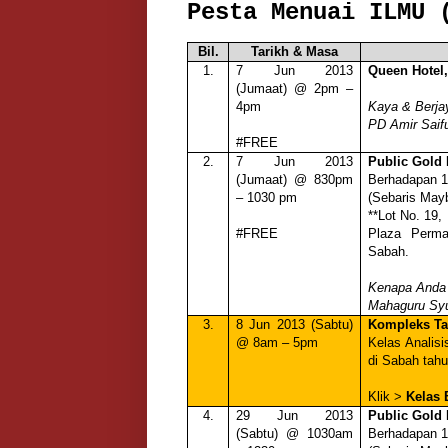
Pesta Menuai ILMU 
Bil.
Tarikh & Masa
1.
7 Jun 2013
Queen Hotel
(Jumaat) @ 2pm –
4pm
Kaya & Berja
PD Amir Saif
#FREE
2.
7 Jun 2013
Public Gold 
(Jumaat) @ 830pm
Berhadapan 1
– 1030 pm
(Sebaris May
**Lot No. 19,
#FREE
Plaza Perma
Sabah.
Kenapa Anda
Mahaguru Sy
3.
8 Jun 2013 (Sabtu)
Kompleks Ta
@ 8am – 5pm
Kelas Analis
di Sabah tahu
Klik >
Kelas 
4.
29 Jun 2013
Public Gold 
(Sabtu) @ 1030am
Berhadapan 1