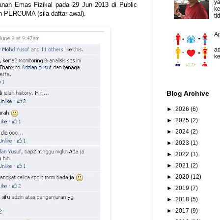
y
nan Emas Fizikal pada 29 Jun 2013 di Public
ke
h PERCUMA (sila daftar awal).
ti
A
D
ad
ke
Blog Archive
►
2026
(6)
►
2025
(2)
►
2024
(2)
►
2023
(1)
►
2022
(1)
►
2021
(2)
►
2020
(12)
►
2019
(7)
►
2018
(5)
►
2017
(9)