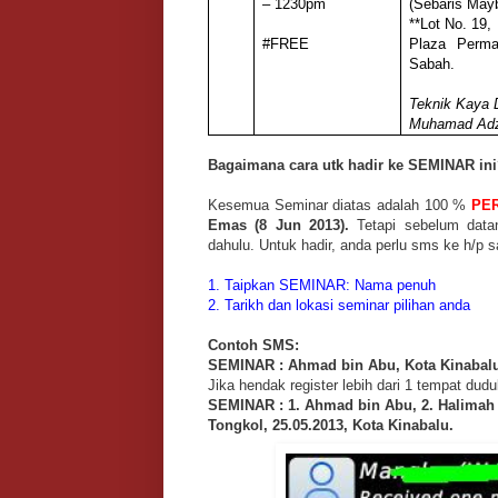
– 1230pm
(Sebaris May
**Lot No. 19,
#FREE
Plaza Perma
Sabah.
Teknik Kaya 
Muhamad Adz
Bagaimana cara utk hadir ke SEMINAR in
Kesemua Seminar diatas adalah 100 %
PE
Emas (8 Jun 2013).
Tetapi sebelum dat
dahulu.
Untuk hadir, anda perlu sms ke h/p 
1. Taipkan SEMINAR: Nama penuh
2. Tarikh dan lokasi seminar pilihan anda
Contoh SMS:
SEMINAR : Ahmad bin Abu, Kota Kinabal
Jika hendak register lebih dari 1 tempat dudu
SEMINAR : 1. Ahmad bin Abu, 2. Halimah 
Tongkol, 25.05.2013, Kota Kinabalu.