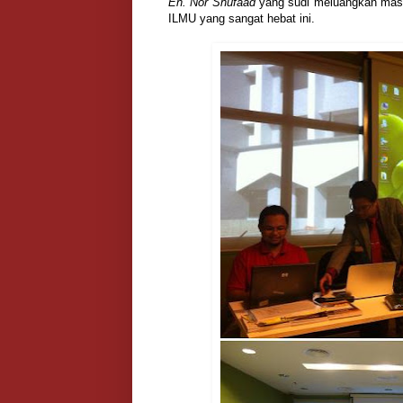
En. Nor Shufaad
yang sudi meluangkan masa
ILMU yang sangat hebat ini.