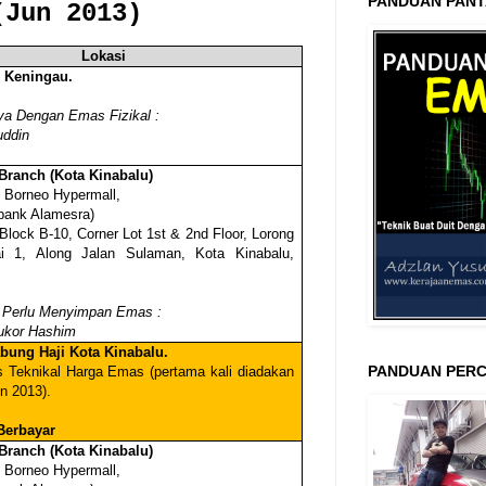
PANDUAN PANT
(Jun 2013)
Lokasi
, Keningau.
ya Dengan Emas Fizikal :
uddin
Branch (Kota Kinabalu)
 Borneo Hypermall,
bank Alamesra)
 Block B-10, Corner Lot 1st & 2nd Floor, Lorong
i 1, Along Jalan Sulaman, Kota Kinabalu,
 Perlu Menyimpan Emas :
ukor Hashim
bung Haji Kota Kinabalu.
PANDUAN PERC
is Teknikal Harga Emas (pertama kali diadakan
n 2013).
Berbayar
Branch (Kota Kinabalu)
 Borneo Hypermall,