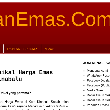
aanEmas.Co
DAFTAR PERCUMA
eBook
JOM KENALI K
Mengenai Admin
nikal Harga Emas
WhatsApp (Resp
inabalu
Facebook (Adzla
Facebook (Publi
Media Sosial
izikal yang
pertama?
Daftar Akaun GA
Daftar Akaun GA
ikal Harga Emas di Kota Kinabalu Sabah telah
Panduan Emas
erima kasih kepada Mahaguru Syukor Hashim &