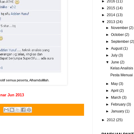
►
2016
(11)
►
2015
(14)
►
2014
(13)
▼
2013
(24)
►
November
(2)
►
October
(2)
►
September
(2
►
August
(1)
►
July
(3)
▼
June
(2)
Kelas Analisis
Pesta Menuai 
itif semua peserta, Alhamdulilllah.
►
May
(3)
►
April
(2)
nar Jun 2013
►
March
(3)
►
February
(3)
►
January
(1)
►
2012
(25)