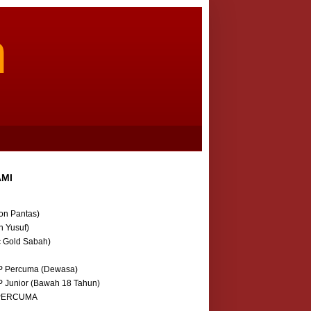
m
AMI
on Pantas)
n Yusuf)
c Gold Sabah)
P Percuma (Dewasa)
P Junior (Bawah 18 Tahun)
 PERCUMA