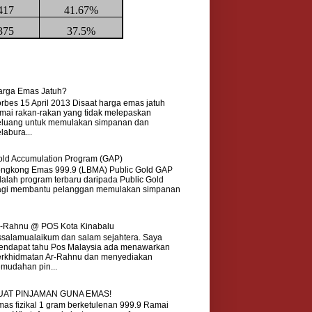
417
41.67%
375
37.5%
arga Emas Jatuh?
rbes 15 April 2013 Disaat harga emas jatuh
mai rakan-rakan yang tidak melepaskan
eluang untuk memulakan simpanan dan
labura...
ld Accumulation Program (GAP)
ongkong Emas 999.9 (LBMA) Public Gold GAP
alah program terbaru daripada Public Gold
agi membantu pelanggan memulakan simpanan
r-Rahnu @ POS Kota Kinabalu
salamualaikum dan salam sejahtera. Saya
endapat tahu Pos Malaysia ada menawarkan
erkhidmatan Ar-Rahnu dan menyediakan
mudahan pin...
UAT PINJAMAN GUNA EMAS!
as fizikal 1 gram berketulenan 999.9 Ramai