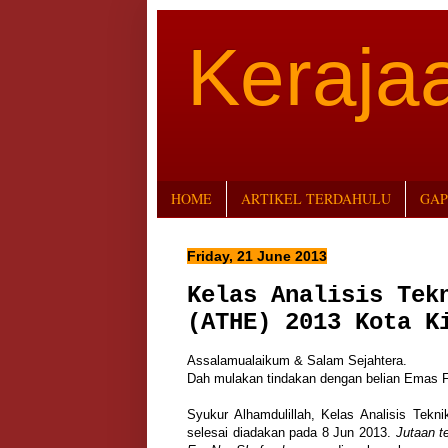
Keraj
HOME
ARTIKEL TERDAHULU
GAP
Friday, 21 June 2013
Kelas Analisis Tek
(ATHE) 2013 Kota K
Assalamualaikum & Salam Sejahtera.
Dah mulakan tindakan dengan belian Emas F
Syukur Alhamdulillah, Kelas Analisis Tekn
selesai diadakan pada 8 Jun 2013.
Jutaan t