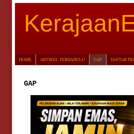
Kerajaan
HOME
ARTIKEL TERDAHULU
GAP
DAFTAR P
GAP