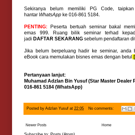
Sekiranya belum memiliki PG Code, taipk
hantar
WhatsApp
ke 016-861 5184.
PENTING:
Peserta bertuah seminar bakal mem
emas 999.
Ruang bilik seminar terhad kepa
jadi
DAFTAR SEKARANG
sebelum pendaftaran dit
Jika belum berpeluang hadir ke seminar, anda
eBook cara memulakan bisnes emas dengan betul
Pertanyaan lanjut:
Muhamad Adzlan Bin Yusuf (Star Master Dealer
016-861 5184 (WhatsApp)
Posted by
Adzlan Yusuf
at
22:05
No comments:
Newer Posts
Home
Subscribe to:
Posts (Atom)