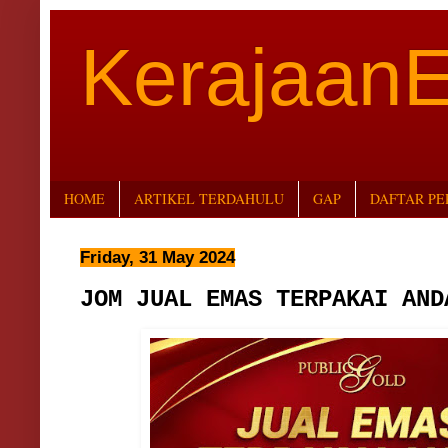
Kerajaan
HOME
ARTIKEL TERDAHULU
GAP
DAFTAR P
Friday, 31 May 2024
JOM JUAL EMAS TERPAKAI AND