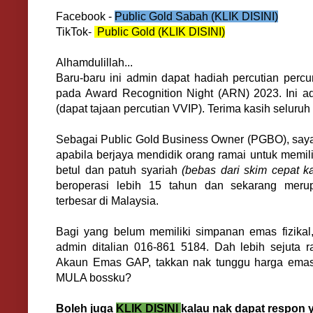
Facebook -
Public Gold Sabah (KLIK DISINI)
TikTok-
Public Gold (KLIK DISINI)
Alhamdulillah...
Baru-baru ini admin dapat hadiah percutian perc
pada Award Recognition Night (ARN) 2023. Ini a
(dapat tajaan percutian VVIP). Terima kasih seluruh
Sebagai Public Gold Business Owner (PGBO), saya
apabila berjaya mendidik orang ramai untuk memi
betul dan patuh syariah
(bebas dari skim cepat ka
beroperasi lebih 15 tahun dan sekarang mer
terbesar di Malaysia.
Bagi yang belum memiliki simpanan emas fizikal
admin ditalian 016-861 5184. Dah lebih sejuta r
Akaun Emas GAP, takkan nak tunggu harga ema
MULA bossku?
Boleh juga
KLIK DISINI
kalau nak dapat respon 