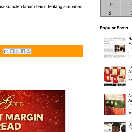
10
ssku boleh faham basic tentang simpanan
9
Popular Posts
H
Fo
ra
p
pe
Go
J
ad
b
...
A
As
m
p
ke
B
Em