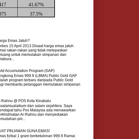
417
41.67%
375
37.5%
arga Emas Jatuh?
rbes 15 April 2013 Disaat harga emas jatuh
mai rakan-rakan yang tidak melepaskan
eluang untuk memulakan simpanan dan
labura...
ld Accumulation Program (GAP)
ongkong Emas 999.9 (LBMA) Public Gold GAP
alah program terbaru daripada Public Gold
agi membantu pelanggan memulakan simpanan
r-Rahnu @ POS Kota Kinabalu
salamualaikum dan salam sejahtera. Saya
endapat tahu Pos Malaysia ada menawarkan
erkhidmatan Ar-Rahnu dan menyediakan
mudahan pin...
UAT PINJAMAN GUNA EMAS!
as fizikal 1 gram berketulenan 999.9 Ramai