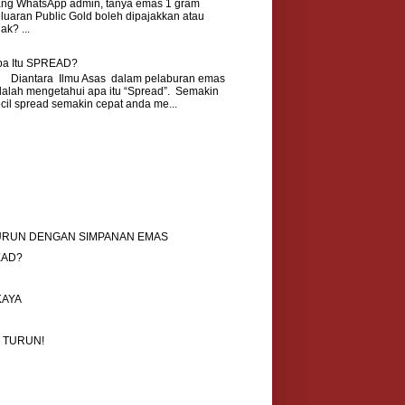
ang WhatsApp admin, tanya emas 1 gram
luaran Public Gold boleh dipajakkan atau
dak? ...
pa Itu SPREAD?
iantara Ilmu Asas dalam pelaburan emas
alah mengetahui apa itu “Spread”. Semakin
cil spread semakin cepat anda me...
TURUN DENGAN SIMPANAN EMAS
EAD?
KAYA
 TURUN!