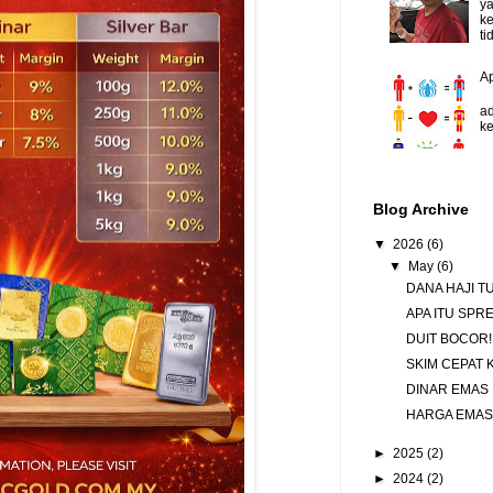
y
ke
ti
A
D
ad
ke
Blog Archive
▼
2026
(6)
▼
May
(6)
DANA HAJI 
APA ITU SPR
DUIT BOCOR!
SKIM CEPAT 
DINAR EMAS
HARGA EMAS
►
2025
(2)
►
2024
(2)