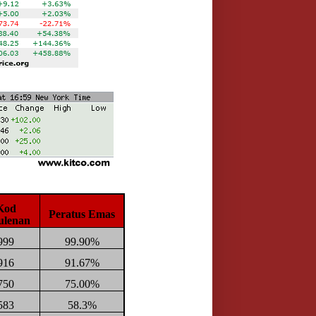
Kod
Peratus Emas
ulenan
999
99.90%
916
91.67%
750
75.00%
583
58.3%