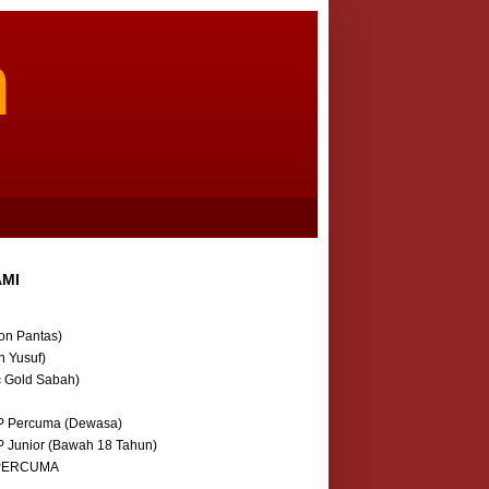
m
AMI
on Pantas)
n Yusuf)
c Gold Sabah)
P Percuma (Dewasa)
P Junior (Bawah 18 Tahun)
 PERCUMA