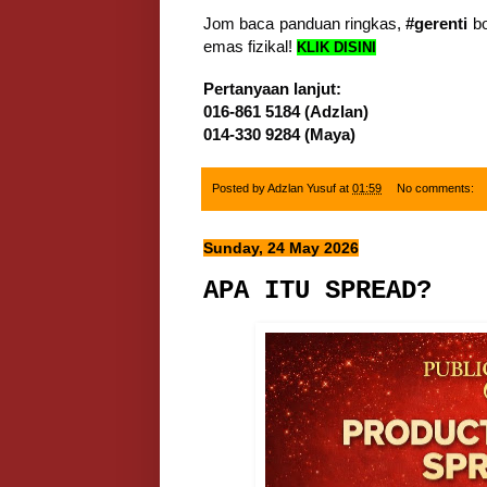
Jom baca panduan ringkas,
#gerenti
bo
emas fizikal!
KLIK DISINI
Pertanyaan lanjut:
016-861 5184 (Adzlan)
014-330 9284 (Maya)
Posted by
Adzlan Yusuf
at
01:59
No comments:
Sunday, 24 May 2026
APA ITU SPREAD?