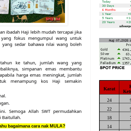
 ibadah Haji lebih mudah tercapai jika 
 yang fokus mengumpul wang untuk 
i yang sedar bahawa nilai wang boleh 
 tahun ke tahun, jumlah wang yang 
ebaliknya, simpanan emas membantu 
 apabila harga emas meningkat, jumlah 
tuk menampung kos Haji semakin 
Karat
Ket
al.
24
ngan.
22
i ini. Semoga Allah SWT permudahkan 
 Baitullah. 
18
 tahu bagaimana cara nak MULA?
14