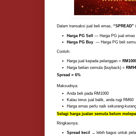
Dalam transaksi jual beli emas,
“SPREAD”
i
Harga PG Sell
— Harga PG jual emas
Harga PG Buy
— Harga PG beli semu
Contoh:
Harga jual kepada pelanggan =
RM100
Harga belian semula (buyback) =
RM94
Spread = 6%
Maksudnya:
Anda beli pada RM1000
Kalau terus jual balik, anda rugi RM60
Harga emas perlu naik sekurang-kuran
Selagi harga jualan semula belum melepa
Ringkasnya:
Spread kecil
→ lebih bagus untuk pela