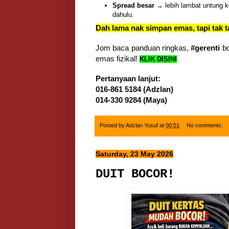
Spread besar
→ lebih lambat untung ke
dahulu.
Dah lama nak simpan emas, tapi tak
Jom baca panduan ringkas,
#gerenti
bo
emas fizikal!
KLIK DISINI
Pertanyaan lanjut:
016-861 5184 (Adzlan)
014-330 9284 (Maya)
Posted by
Adzlan Yusuf
at
00:51
No comments:
Saturday, 23 May 2026
DUIT BOCOR!