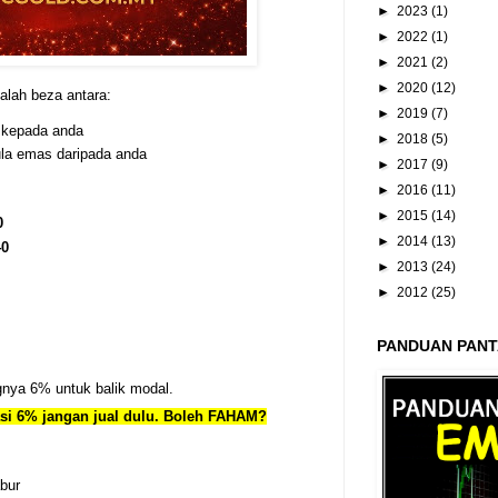
►
2023
(1)
►
2022
(1)
►
2021
(2)
►
2020
(12)
alah beza antara:
►
2019
(7)
 kepada anda
►
2018
(5)
la emas daripada anda
►
2017
(9)
►
2016
(11)
►
2015
(14)
0
►
2014
(13)
0
►
2013
(24)
►
2012
(25)
PANDUAN PANT
gnya 6% untuk balik modal.
si 6% jangan jual dulu. Boleh FAHAM?
bur