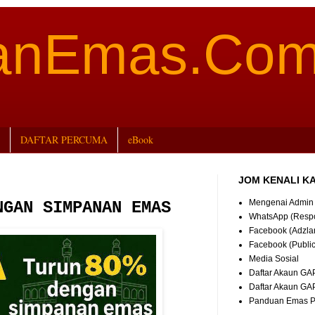
aanEmas.Co
DAFTAR PERCUMA
eBook
JOM KENALI K
Mengenai Admin
NGAN SIMPANAN EMAS
WhatsApp (Resp
Facebook (Adzla
Facebook (Publi
Media Sosial
Daftar Akaun GA
Daftar Akaun GA
Panduan Emas