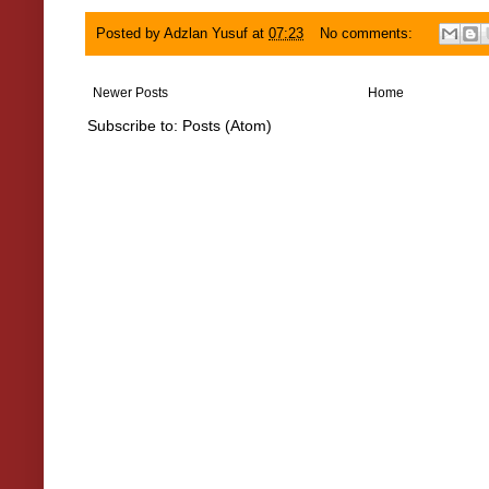
Posted by
Adzlan Yusuf
at
07:23
No comments:
Newer Posts
Home
Subscribe to:
Posts (Atom)