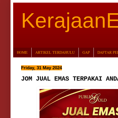
Kerajaan
HOME
ARTIKEL TERDAHULU
GAP
DAFTAR P
Friday, 31 May 2024
JOM JUAL EMAS TERPAKAI AND