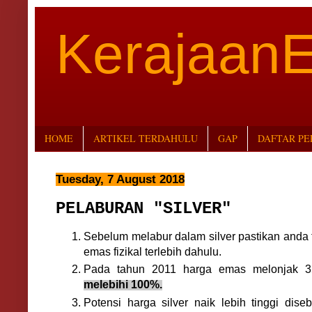
Kerajaan
HOME
ARTIKEL TERDAHULU
GAP
DAFTAR P
Tuesday, 7 August 2018
PELABURAN "SILVER"
Sebelum melabur dalam silver pastikan anda 
emas fizikal terlebih dahulu.
Pada tahun 2011 harga emas melonjak 
melebihi 100%.
Potensi harga silver naik lebih tinggi dis