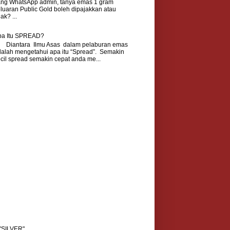
ang WhatsApp admin, tanya emas 1 gram
luaran Public Gold boleh dipajakkan atau
dak? ...
pa Itu SPREAD?
iantara Ilmu Asas dalam pelaburan emas
alah mengetahui apa itu “Spread”. Semakin
cil spread semakin cepat anda me...
SILVER"