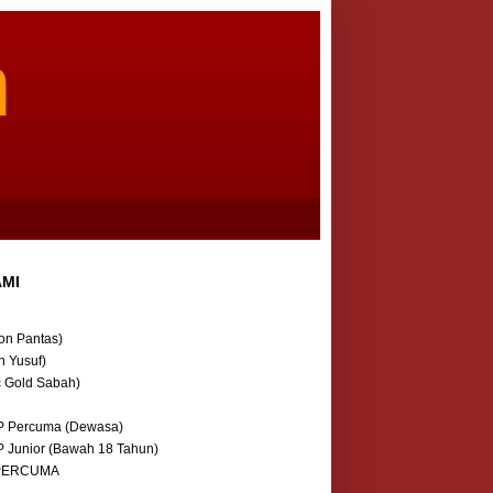
m
AMI
on Pantas)
n Yusuf)
c Gold Sabah)
P Percuma (Dewasa)
P Junior (Bawah 18 Tahun)
 PERCUMA