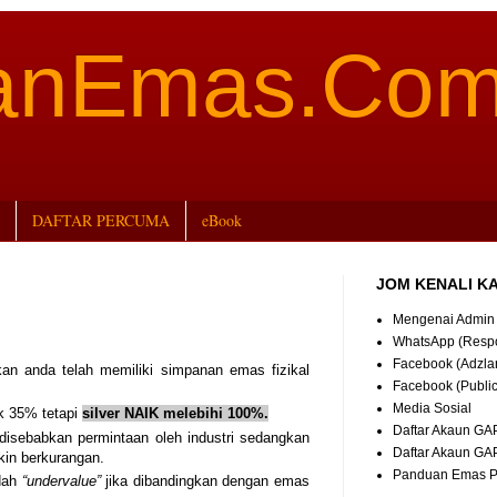
aanEmas.Co
DAFTAR PERCUMA
eBook
JOM KENALI K
Mengenai Admin
WhatsApp (Resp
Facebook (Adzla
kan anda telah memiliki simpanan emas fizikal
Facebook (Publi
Media Sosial
k 35% tetapi
silver NAIK melebihi 100%.
Daftar Akaun GA
i disebabkan permintaan oleh industri sedangkan
Daftar Akaun GA
kin berkurangan.
Panduan Emas
ndah
“undervalue”
jika dibandingkan dengan emas