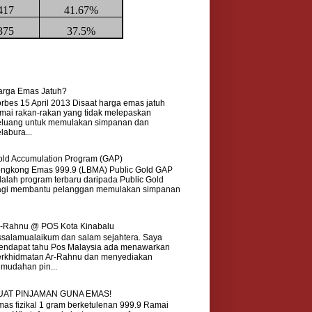
417
41.67%
375
37.5%
arga Emas Jatuh?
rbes 15 April 2013 Disaat harga emas jatuh
mai rakan-rakan yang tidak melepaskan
eluang untuk memulakan simpanan dan
labura...
ld Accumulation Program (GAP)
ongkong Emas 999.9 (LBMA) Public Gold GAP
alah program terbaru daripada Public Gold
agi membantu pelanggan memulakan simpanan
r-Rahnu @ POS Kota Kinabalu
salamualaikum dan salam sejahtera. Saya
endapat tahu Pos Malaysia ada menawarkan
erkhidmatan Ar-Rahnu dan menyediakan
mudahan pin...
UAT PINJAMAN GUNA EMAS!
as fizikal 1 gram berketulenan 999.9 Ramai