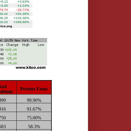
Kod
Peratus Emas
ulenan
999
99.90%
916
91.67%
750
75.00%
583
58.3%