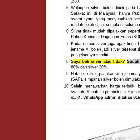
1:80.
Walaupun silver boleh dibeli pada h
Setakat ini di Malaysia, hanya Pub
syarat-syarat yang menyusahkan pela
mudah boleh dijual semula di seluruh 
Silver tidak mudah dipajakkan sepert
Rahnu Koperasi Dagangan Emas (KDE)
Kadar spread silver juga agak tinggi 
jenama X, boleh jadi silver tersebut
pengeluarnya sendiri.
Saya beli silver atau tidak?
Sudah 
80% dan silver 20%.
Nak beli silver, pastikan pilih jenama
(SAP), simpanan silver boleh dimula
Selain menawarkan harga terbaik, b
syariah. Sebab itu pembeli silver je
mind”.
WhatsApp admin ditalian 016-