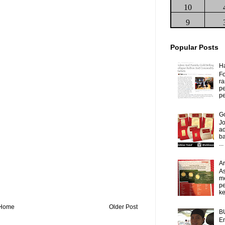
10
9
Popular Posts
H
Fo
ra
p
pe
Go
J
ad
b
...
A
As
m
p
ke
Home
Older Post
B
Em