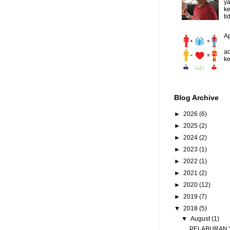
y
ke
ti
A
D
ad
ke
Blog Archive
►
2026
(6)
►
2025
(2)
►
2024
(2)
►
2023
(1)
►
2022
(1)
►
2021
(2)
►
2020
(12)
►
2019
(7)
▼
2018
(5)
▼
August
(1)
PELABURAN "