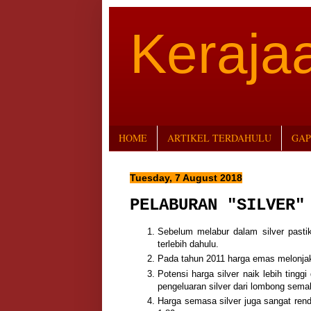
Keraj
HOME
ARTIKEL TERDAHULU
GAP
Tuesday, 7 August 2018
PELABURAN "SILVER"
Sebelum melabur dalam silver pasti
terlebih dahulu.
Pada tahun 2011 harga emas melonja
Potensi harga silver naik lebih tingg
pengeluaran silver dari lombong sema
Harga semasa silver juga sangat re