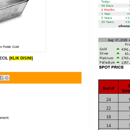
an Public Gold
ECIL
[KLIK DISINI]
Karat
Ket
24
22
18
mment.
14