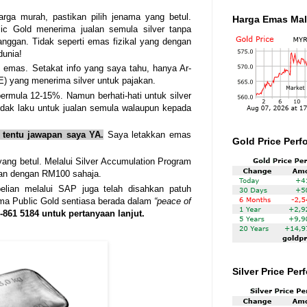
arga murah, pastikan pilih jenama yang betul.
Harga Emas Mal
lic Gold menerima jualan semula silver tanpa
nggan. Tidak seperti emas fizikal yang dengan
dunia!
i emas. Setakat info yang saya tahu, hanya Ar-
 yang menerima silver untuk pajakan.
bermula 12-15%. Namun berhati-hati untuk silver
 tidak laku untuk jualan semula walaupun kepada
tentu jawapan saya YA.
Saya letakkan emas
Gold Price Perf
 yang betul. Melalui Silver Accumulation Program
kan dengan RM100 sahaja.
elian melalui SAP juga telah disahkan patuh
nama Public Gold sentiasa berada dalam
“peace of
861 5184 untuk pertanyaan lanjut.
Silver Price Pe