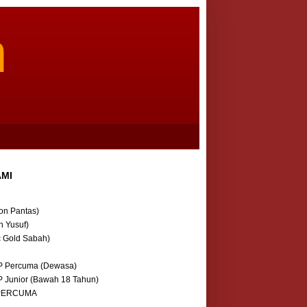
m
AMI
on Pantas)
n Yusuf)
c Gold Sabah)
P Percuma (Dewasa)
P Junior (Bawah 18 Tahun)
 PERCUMA