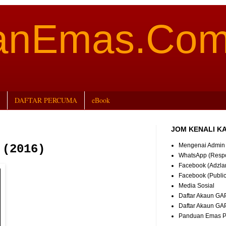
aanEmas.Co
DAFTAR PERCUMA
eBook
JOM KENALI K
Mengenai Admin
 (2016)
WhatsApp (Resp
Facebook (Adzla
Facebook (Publi
Media Sosial
Daftar Akaun GA
Daftar Akaun GA
Panduan Emas