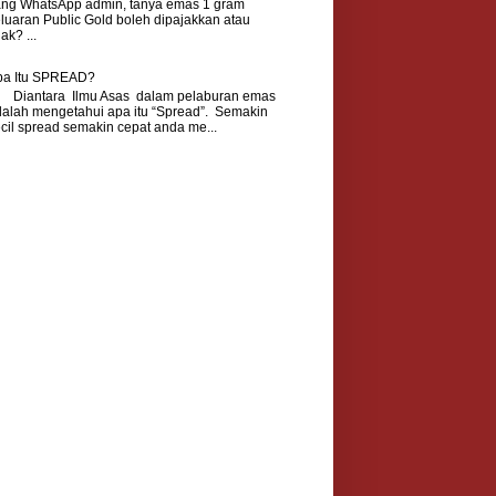
ang WhatsApp admin, tanya emas 1 gram
luaran Public Gold boleh dipajakkan atau
dak? ...
pa Itu SPREAD?
iantara Ilmu Asas dalam pelaburan emas
alah mengetahui apa itu “Spread”. Semakin
cil spread semakin cepat anda me...