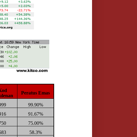
Kod
Peratus Emas
ulenan
999
99.90%
916
91.67%
750
75.00%
583
58.3%