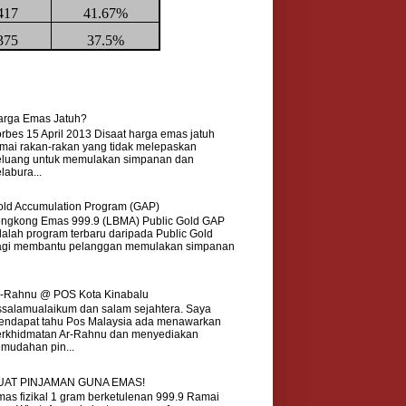
417
41.67%
375
37.5%
arga Emas Jatuh?
rbes 15 April 2013 Disaat harga emas jatuh
mai rakan-rakan yang tidak melepaskan
eluang untuk memulakan simpanan dan
labura...
ld Accumulation Program (GAP)
ongkong Emas 999.9 (LBMA) Public Gold GAP
alah program terbaru daripada Public Gold
agi membantu pelanggan memulakan simpanan
r-Rahnu @ POS Kota Kinabalu
salamualaikum dan salam sejahtera. Saya
endapat tahu Pos Malaysia ada menawarkan
erkhidmatan Ar-Rahnu dan menyediakan
mudahan pin...
UAT PINJAMAN GUNA EMAS!
as fizikal 1 gram berketulenan 999.9 Ramai