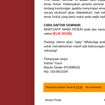
emas fizikal. Kebanyakan peserta seminar 
tentang keuntungan apabila menyimpan emas 
secara eksklusif akan didedahkan! Jadi sek
emas fizikal yang betul maka anda wajib hadi
CARA DAFTAR SEMINAR:
WHATSAPP NAMA PENUH anda dan hantar k
online
[KLIK DISINI]
Penting: Admin akan "reply" WhatsApp and
untuk memaklumkan masih ada kekosongan te
sekarang!
Pertanyaan lanjut:
Adzlan Yusuf
Master Dealer (PG008610)
H/p: 016-8615184
Posted by
Adzlan Yusuf
at
23:38
No comments:
Newer Posts