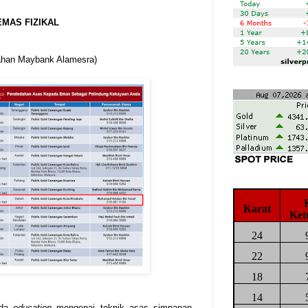
MAS FIZIKAL
lahan Maybank Alamesra)
Karat
Ket
24
22
18
14
ada
education
mengenai teknik asas simpanan