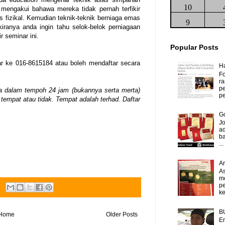
10
mengakui bahawa mereka tidak pernah terfikir
fizikal. Kemudian teknik-teknik berniaga emas
9
iranya anda ingin tahu selok-belok perniagaan
r seminar ini.
Popular Posts
e 016-8615184 atau boleh mendaftar secara
H
Fo
ra
p
a dalam tempoh 24 jam (bukannya serta merta)
pe
mpat atau tidak. Tempat adalah terhad. Daftar
Go
J
ad
b
...
A
As
m
p
ke
B
Home
Older Posts
Em