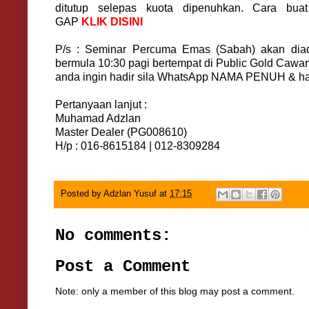
ditutup selepas kuota dipenuhkan. Cara bua
GAP
KLIK DISINI
P/s : Seminar Percuma Emas (Sabah) akan dia
bermula 10:30 pagi bertempat di Public Gold Cawan
anda ingin hadir sila WhatsApp NAMA PENUH & ha
Pertanyaan lanjut :
Muhamad Adzlan
Master Dealer (PG008610)
H/p : 016-8615184 | 012-8309284
Posted by
Adzlan Yusuf
at
17:15
No comments:
Post a Comment
Note: only a member of this blog may post a comment.