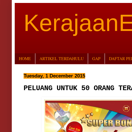
Kerajaan
HOME
ARTIKEL TERDAHULU
GAP
DAFTAR P
Tuesday, 1 December 2015
PELUANG UNTUK 50 ORANG TER