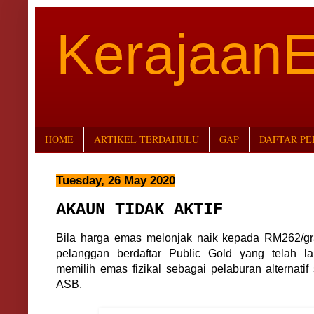
Kerajaan
HOME
ARTIKEL TERDAHULU
GAP
DAFTAR P
Tuesday, 26 May 2020
AKAUN TIDAK AKTIF
Bila harga emas melonjak naik kepada RM262/gra
pelanggan berdaftar Public Gold yang telah l
memilih emas fizikal sebagai pelaburan alternatif
ASB.