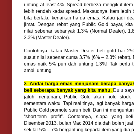
untung at least 4%. Spread berbeza mengikut item.
lebih rendah kadar spread. Maksudnya, item lebih 
bila berlaku kenaikan harga emas. Kalau jadi deal
jimat. Dengan rebat yang Public Gold bayar, kit
nilai sebenar sebanyak 1.3% (Normal Dealer), 1.8
2.3% (Master Dealer).
Contohnya, kalau Master Dealer beli gold bar 250
susut nilai sebenar cuma 3.7% (6% – 2.3% rebat).
emas naik 5% pun dah untung 1.3%! Tak perlu 
ambil untung.
3. Andai harga emas menjunam berapa banyak 
beli seberapa banyak yang kita mahu.
Dulu saya
jatuh menjunam, Public Gold akan hold stock 
sementara waktu. Tapi realitinya, lagi banyak harga
Public Gold promote suruh beli. Dan ini menguntun
“short-term profit”. Contohnya, siapa yang be
Disember 2013, bulan Mac 2014 dia dah boleh jual
sekitar 5% – 7% bergantung kepada item yang dia pi