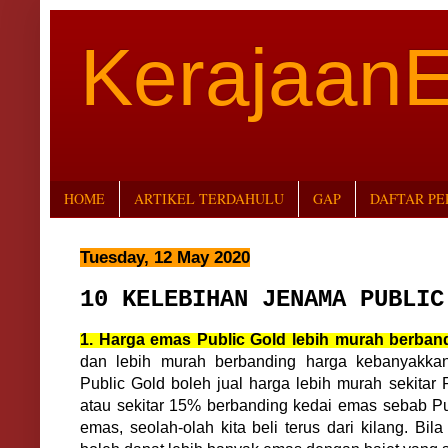
Kerajaan
HOME
ARTIKEL TERDAHULU
GAP
DAFTAR P
Tuesday, 12 May 2020
10 KELEBIHAN JENAMA PUBLIC
1. Harga emas Public Gold lebih murah berban
dan lebih murah berbanding harga kebanyakkan
Public Gold boleh jual harga lebih murah sekita
atau sekitar 15% berbanding kedai emas sebab Pu
emas, seolah-olah kita beli terus dari kilang. Bila