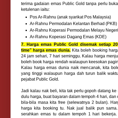
terima gadaian emas Public Gold tanpa perlu buka 
ketulenan iaitu:
Pos Ar-Rahnu (anak syarikat Pos Malaysia)
Ar-Rahnu Permodalan Kelantan Berhad (PKB)
Ar-Rahnu Koperasi Permodalan Melayu Neger
Ar-Rahnu Koperasi Dagang Emas (KDE)
7. Harga emas Public Gold disemak setiap 20 
time” harga emas dunia.
Kita boleh booking harg
24 jam sehari, 7 hari seminggu. Kalau harga menj
boleh book harga rendah walaupun keesokan paginy
Kalau harga emas dunia naik mencanak, kita bo
yang tinggi walaupun harga dah turun balik wakt
pejabat Public Gold.
Jadi kalau nak beli, kita tak perlu gopoh datang ke
dulu harga, buat bayaran dalam tempoh 4 hari, dan
bila-bila masa kita free (selewatnya 2 bulan). Harg
harga kita booking tu. Nak jual balik pun sama
serahkan emas tu dalam tempoh 1 hari bekerja.