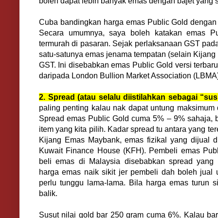
boleh dapat lebih banyak emas dengan bajet yang
Cuba bandingkan harga emas Public Gold dengan 
Secara umumnya, saya boleh katakan emas Pu
termurah di pasaran. Sejak perlaksanaan GST pada 
satu-satunya emas jenama tempatan (selain Kijan
GST. Ini disebabkan emas Public Gold versi terbar
daripada London Bullion Market Association (LBMA)
2. Spread (atau selalu diistilahkan sebagai “susu
paling penting kalau nak dapat untung maksimum
Spread emas Public Gold cuma 5% – 9% sahaja, b
item yang kita pilih. Kadar spread tu antara yang te
Kijang Emas Maybank, emas fizikal yang dijual
Kuwait Finance House (KFH). Pembeli emas Public
beli emas di Malaysia disebabkan spread yang r
harga emas naik sikit jer pembeli dah boleh jual 
perlu tunggu lama-lama. Bila harga emas turun sik
balik.
Susut nilai gold bar 250 gram cuma 6%. Kalau ba