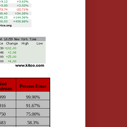
Kod
Peratus Emas
ulenan
999
99.90%
916
91.67%
750
75.00%
583
58.3%