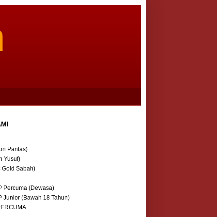
m
AMI
on Pantas)
n Yusuf)
c Gold Sabah)
P Percuma (Dewasa)
P Junior (Bawah 18 Tahun)
 PERCUMA