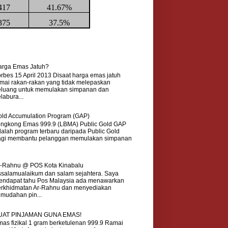
417
41.67%
375
37.5%
arga Emas Jatuh?
rbes 15 April 2013 Disaat harga emas jatuh
mai rakan-rakan yang tidak melepaskan
eluang untuk memulakan simpanan dan
labura...
ld Accumulation Program (GAP)
ongkong Emas 999.9 (LBMA) Public Gold GAP
alah program terbaru daripada Public Gold
agi membantu pelanggan memulakan simpanan
r-Rahnu @ POS Kota Kinabalu
salamualaikum dan salam sejahtera. Saya
endapat tahu Pos Malaysia ada menawarkan
erkhidmatan Ar-Rahnu dan menyediakan
mudahan pin...
UAT PINJAMAN GUNA EMAS!
as fizikal 1 gram berketulenan 999.9 Ramai