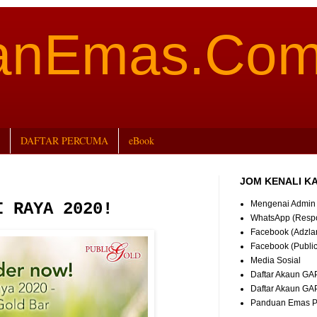
aanEmas.Co
DAFTAR PERCUMA
eBook
JOM KENALI K
Mengenai Admin
I RAYA 2020!
WhatsApp (Resp
Facebook (Adzla
Facebook (Publi
Media Sosial
Daftar Akaun GA
Daftar Akaun GA
Panduan Emas