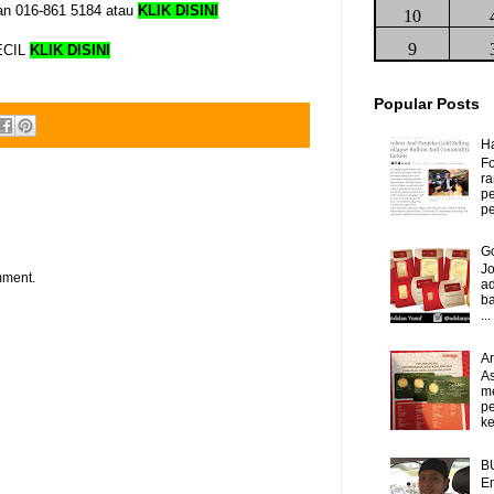
ian 016-861 5184 atau
KLIK DISINI
10
9
ECIL
KLIK DISINI
Popular Posts
H
Fo
ra
p
pe
Go
J
mment.
ad
b
...
A
As
m
p
ke
B
Em