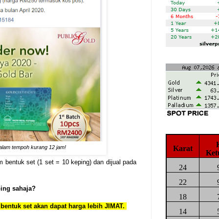
lam tempoh kurang 12 jam!
Karat
Ket
bentuk set (1 set = 10 keping) dan dijual pada
24
22
ing sahaja?
18
bentuk set akan dapat harga lebih JIMAT.
14