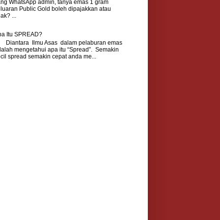
ang WhatsApp admin, tanya emas 1 gram
luaran Public Gold boleh dipajakkan atau
dak? ...
pa Itu SPREAD?
iantara Ilmu Asas dalam pelaburan emas
alah mengetahui apa itu “Spread”. Semakin
cil spread semakin cepat anda me...