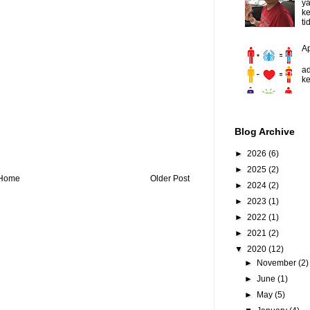
y
ke
ti
A
D
ad
ke
Blog Archive
►
2026
(6)
►
2025
(2)
Home
Older Post
►
2024
(2)
►
2023
(1)
►
2022
(1)
►
2021
(2)
▼
2020
(12)
►
November
(2)
►
June
(1)
►
May
(5)