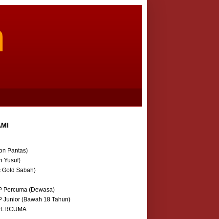
m
AMI
on Pantas)
n Yusuf)
c Gold Sabah)
P Percuma (Dewasa)
P Junior (Bawah 18 Tahun)
 PERCUMA