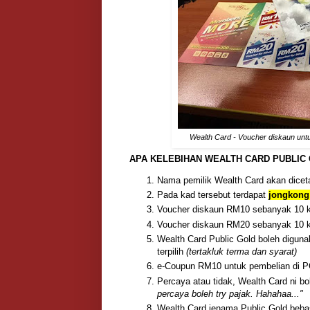
Wealth Card - Voucher diskaun un
APA KELEBIHAN WEALTH CARD PUBLIC
Nama pemilik Wealth Card akan dicet
Pada kad tersebut terdapat
jongkong 
Voucher diskaun RM10 sebanyak 10 k
Voucher diskaun RM20 sebanyak 10 k
Wealth Card Public Gold boleh diguna
terpilih
(tertakluk terma dan syarat)
e-Coupun RM10 untuk pembelian di PG
Percaya atau tidak, Wealth Card ni b
percaya boleh try pajak. Hahahaa..."
Wealth Card jenama Public Gold beb