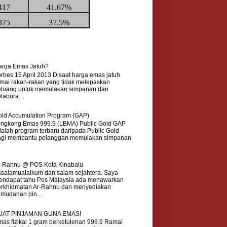
417
41.67%
375
37.5%
arga Emas Jatuh?
rbes 15 April 2013 Disaat harga emas jatuh
mai rakan-rakan yang tidak melepaskan
eluang untuk memulakan simpanan dan
labura...
ld Accumulation Program (GAP)
ongkong Emas 999.9 (LBMA) Public Gold GAP
alah program terbaru daripada Public Gold
agi membantu pelanggan memulakan simpanan
r-Rahnu @ POS Kota Kinabalu
salamualaikum dan salam sejahtera. Saya
endapat tahu Pos Malaysia ada menawarkan
erkhidmatan Ar-Rahnu dan menyediakan
mudahan pin...
UAT PINJAMAN GUNA EMAS!
as fizikal 1 gram berketulenan 999.9 Ramai