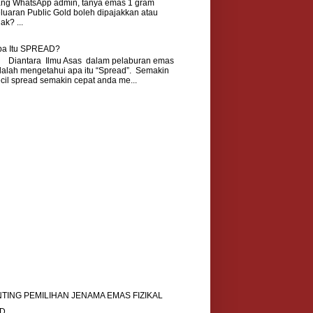
ang WhatsApp admin, tanya emas 1 gram
luaran Public Gold boleh dipajakkan atau
dak? ...
pa Itu SPREAD?
iantara Ilmu Asas dalam pelaburan emas
alah mengetahui apa itu “Spread”. Semakin
cil spread semakin cepat anda me...
NTING PEMILIHAN JENAMA EMAS FIZIKAL
RD