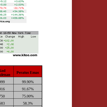
Kod
Peratus Emas
ulenan
999
99.90%
916
91.67%
750
75.00%
583
58.3%