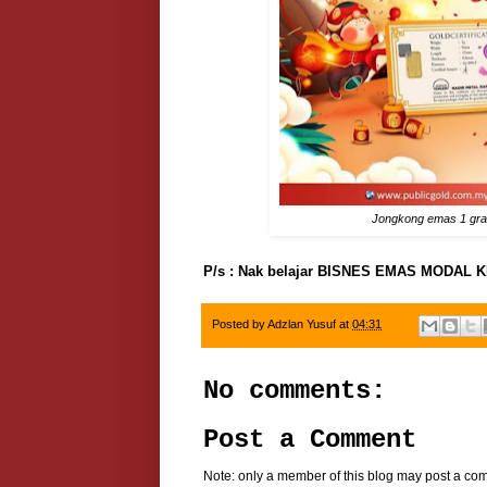
Jongkong emas 1 gram
P/s : Nak belajar BISNES EMAS MODAL 
Posted by
Adzlan Yusuf
at
04:31
No comments:
Post a Comment
Note: only a member of this blog may post a co