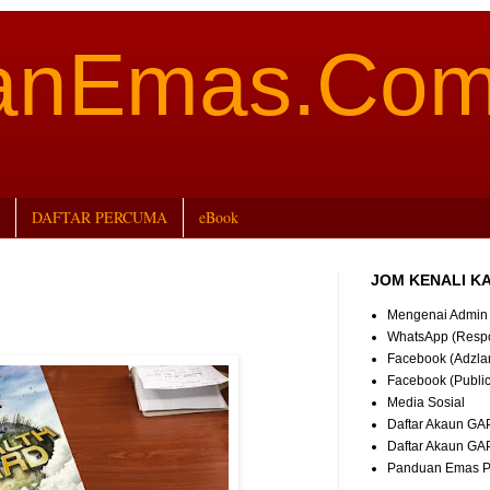
aanEmas.Co
DAFTAR PERCUMA
eBook
JOM KENALI K
Mengenai Admin
WhatsApp (Resp
Facebook (Adzla
Facebook (Publi
Media Sosial
Daftar Akaun GA
Daftar Akaun GA
Panduan Emas