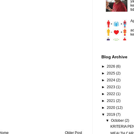
y
ke
ti
A
D
ad
ke
Blog Archive
►
2026
(6)
►
2025
(2)
►
2024
(2)
►
2023
(1)
►
2022
(1)
►
2021
(2)
►
2020
(12)
▼
2019
(7)
▼
October
(2)
KRITERIA PE
Home
Older Post
WEALTH CA