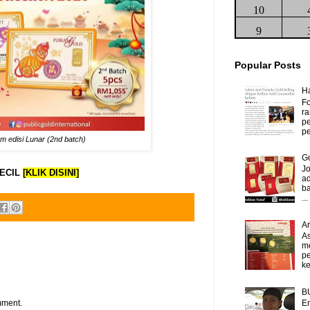
10
9
Popular Posts
H
Fo
ra
p
pe
 edisi Lunar (2nd batch)
Go
J
KECIL
[KLIK DISINI]
ad
b
...
A
As
m
p
ke
B
mment.
Em