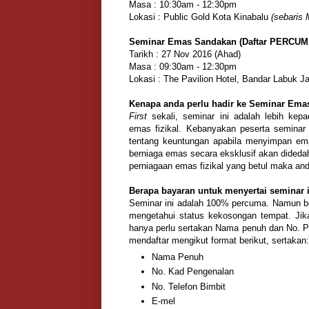
Masa : 10:30am - 12:30pm
Lokasi : Public Gold Kota Kinabalu
(sebaris
Seminar Emas Sandakan (Daftar PERCUM
Tarikh : 27 Nov 2016 (Ahad)
Masa : 09:30am - 12:30pm
Lokasi : The Pavilion Hotel, Bandar Labuk 
Kenapa anda perlu hadir ke Seminar Ema
First
sekali, seminar ini adalah lebih kep
emas fizikal. Kebanyakan peserta seminar 
tentang keuntungan apabila menyimpan emas
berniaga emas secara eksklusif akan didedah
perniagaan emas fizikal yang betul maka anda
Berapa bayaran untuk menyertai seminar 
Seminar ini adalah 100% percuma. Namun beg
mengetahui status kekosongan tempat. Jika
hanya perlu sertakan Nama penuh dan No. P
mendaftar mengikut format berikut, sertakan:
Nama Penuh
No. Kad Pengenalan
No. Telefon Bimbit
E-mel