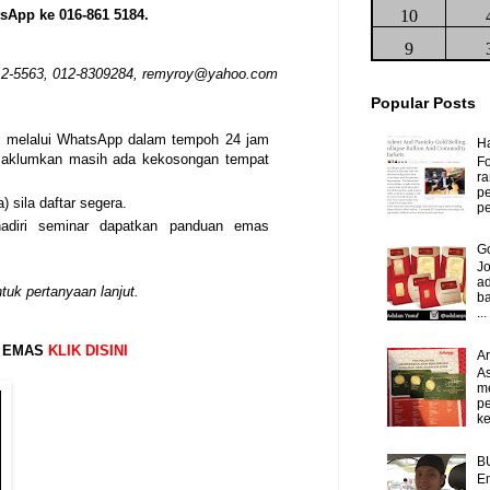
sApp ke 016-861 5184.
10
9
12-5563, 012-8309284, remyroy@yahoo.com
Popular Posts
r melalui WhatsApp dalam tempoh 24 jam
H
maklumkan masih ada kekosongan tempat
Fo
ra
p
 sila daftar segera.
pe
adiri seminar dapatkan panduan emas
Go
J
ad
tuk pertanyaan lanjut.
b
...
S EMAS
KLIK DISINI
A
As
m
p
ke
B
Em