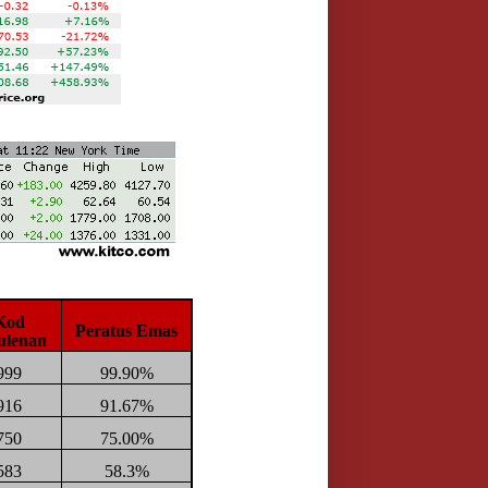
Kod
Peratus Emas
ulenan
999
99.90%
916
91.67%
750
75.00%
583
58.3%