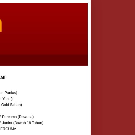
m
AMI
on Pantas)
n Yusuf)
c Gold Sabah)
P Percuma (Dewasa)
P Junior (Bawah 18 Tahun)
 PERCUMA