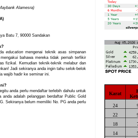
 Maybank Alamesra)
A)
Jaya Batu 7, 90000 Sandakan
s?
ada
education
mengenai teknik asas simpanan
mengakui bahawa mereka tidak pernah terfikir
 fizikal. Kemudian teknik-teknik melabur dan
kan! Jadi sekiranya anda ingin tahu selok-belok
 wajib hadir ke seminar ini.
ini?
itu anda perlu mendaftar terlebih dahulu untuk
Karat
Ket
 anda adalah pelanggan berdaftar Public Gold
G. Sekiranya belum memiliki No. PG anda perlu
24
22
18
14