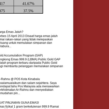
417
41.67%
375
37.5%
arga Emas Jatuh?
rbes 15 April 2013 Disaat harga emas jatuh
mai rakan-rakan yang tidak melepaskan
eluang untuk memulakan simpanan dan
labura...
ld Accumulation Program (GAP)
ongkong Emas 999.9 (LBMA) Public Gold GAP
alah program terbaru daripada Public Gold
agi membantu pelanggan memulakan simpanan
r-Rahnu @ POS Kota Kinabalu
salamualaikum dan salam sejahtera. Saya
endapat tahu Pos Malaysia ada menawarkan
erkhidmatan Ar-Rahnu dan menyediakan
mudahan pin...
UAT PINJAMAN GUNA EMAS!
as fizikal 1 gram berketulenan 999.9 Ramai