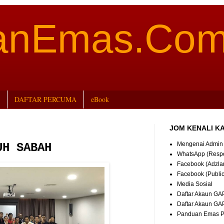
aanEmas.Co
DAFTAR PERCUMA
eBook
JOM KENALI K
Mengenai Admin
UH SABAH
WhatsApp (Resp
Facebook (Adzla
Facebook (Publi
Media Sosial
Daftar Akaun GA
Daftar Akaun GA
Panduan Emas