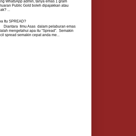
ang WhatsApp admin, tanya emas 1 gram
luaran Public Gold boleh dipajakkan atau
dak? ...
pa Itu SPREAD?
iantara Ilmu Asas dalam pelaburan emas
alah mengetahui apa itu “Spread”. Semakin
cil spread semakin cepat anda me...