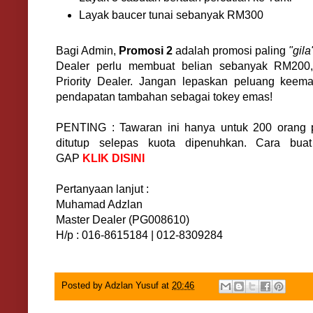
Layak baucer tunai sebanyak RM300
Bagi Admin,
Promosi 2
adalah promosi paling
"gila
Dealer perlu membuat belian sebanyak RM200
Priority Dealer. Jangan lepaskan peluang keem
pendapatan tambahan sebagai tokey emas!
PENTING : Tawaran ini hanya untuk 200 orang 
ditutup selepas kuota dipenuhkan. Cara bua
GAP
KLIK DISINI
Pertanyaan lanjut :
Muhamad Adzlan
Master Dealer (PG008610)
H/p : 016-8615184 | 012-8309284
Posted by
Adzlan Yusuf
at
20:46