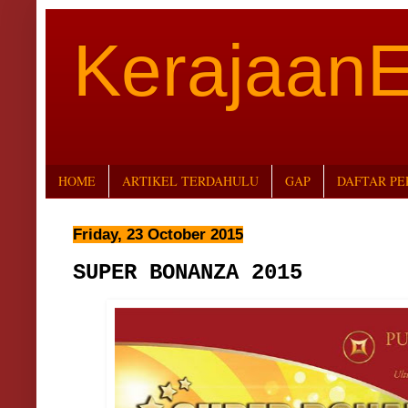
Kerajaan
HOME
ARTIKEL TERDAHULU
GAP
DAFTAR P
Friday, 23 October 2015
SUPER BONANZA 2015