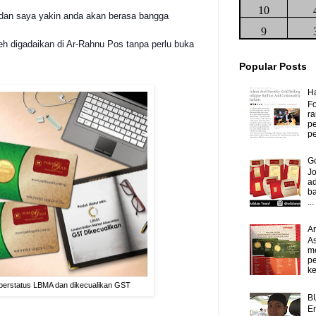
10
 dan saya yakin anda akan berasa bangga
9
h digadaikan di Ar-Rahnu Pos tanpa perlu buka
Popular Posts
H
Fo
ra
p
pe
Go
J
ad
b
...
A
As
m
p
ke
d berstatus LBMA dan dikecualikan GST
B
Em