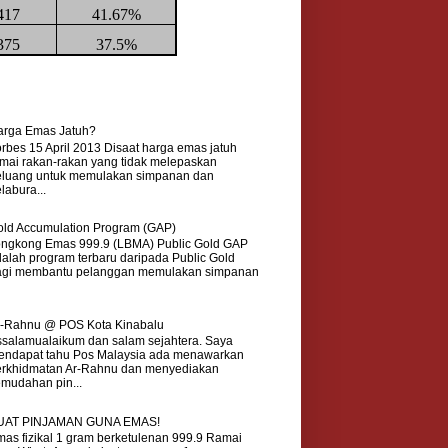
417
41.67%
375
37.5%
arga Emas Jatuh?
rbes 15 April 2013 Disaat harga emas jatuh
mai rakan-rakan yang tidak melepaskan
eluang untuk memulakan simpanan dan
labura...
ld Accumulation Program (GAP)
ongkong Emas 999.9 (LBMA) Public Gold GAP
alah program terbaru daripada Public Gold
agi membantu pelanggan memulakan simpanan
r-Rahnu @ POS Kota Kinabalu
salamualaikum dan salam sejahtera. Saya
endapat tahu Pos Malaysia ada menawarkan
erkhidmatan Ar-Rahnu dan menyediakan
mudahan pin...
UAT PINJAMAN GUNA EMAS!
as fizikal 1 gram berketulenan 999.9 Ramai