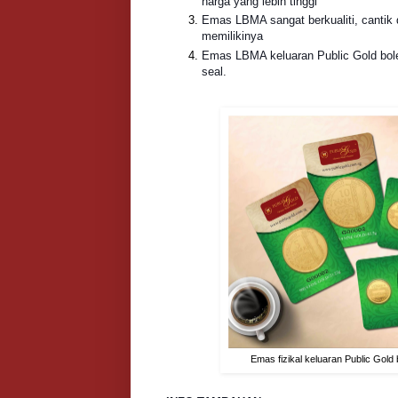
harga yang lebih tinggi
Emas LBMA sangat berkualiti, cantik
memilikinya
Emas LBMA keluaran Public Gold bole
seal.
Emas fizikal keluaran Public Gol