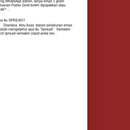
ang WhatsApp admin, tanya emas 1 gram
luaran Public Gold boleh dipajakkan atau
dak? ...
pa Itu SPREAD?
iantara Ilmu Asas dalam pelaburan emas
alah mengetahui apa itu “Spread”. Semakin
cil spread semakin cepat anda me...