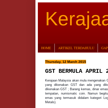
Keraj
HOME
ARTIKEL TERDAHULU
GAP
Thursday, 12 March 2015
GST BERMULA APRIL 
Kerajaan Malaysia akan mula mengenakan GS
yang dikenakan GST dan ada yang dike
dikenakan GST ; Barang kemas, dinar emas 
tempatan, numismatic coin.
Namun begitu
emas yang termasuk didalam kategori Log
Metals).