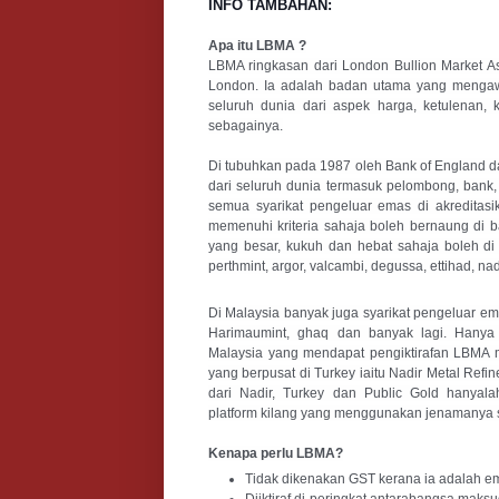
INFO TAMBAHAN:
Apa itu LBMA ?
LBMA ringkasan dari London Bullion Market Ass
London. Ia adalah badan utama yang mengaw
seluruh dunia dari aspek harga, ketulenan, k
sebagainya.
Di tubuhkan pada 1987 oleh Bank of England dan
dari seluruh dunia termasuk pelombong, bank,
semua syarikat pengeluar emas di akreditasi
memenuhi kriteria sahaja boleh bernaung di 
yang besar, kukuh dan hebat sahaja boleh di
perthmint, argor, valcambi, degussa, ettihad, 
Di Malaysia banyak juga syarikat pengeluar e
Harimaumint, ghaq dan banyak lagi. Hanya P
Malaysia yang mendapat pengiktirafan LBMA 
yang berpusat di Turkey iaitu Nadir Metal Ref
dari Nadir, Turkey dan Public Gold hanyal
platform kilang yang menggunakan jenamanya send
Kenapa perlu LBMA?
Tidak dikenakan GST kerana ia adalah e
Diiktiraf di peringkat antarabangsa maksud