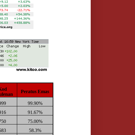
Kod
Peratus Emas
ulenan
999
99.90%
916
91.67%
750
75.00%
583
58.3%