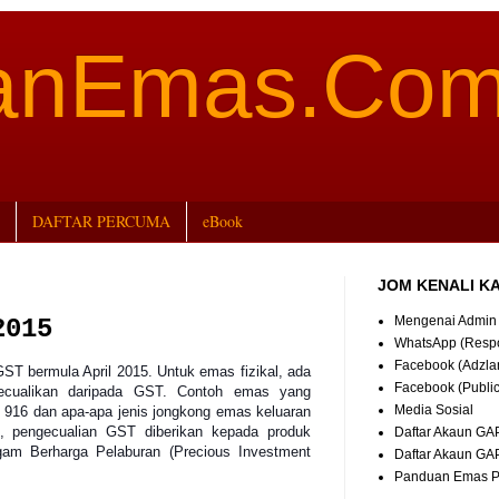
aanEmas.Co
DAFTAR PERCUMA
eBook
JOM KENALI K
Mengenai Admin
2015
WhatsApp (Resp
Facebook (Adzla
T bermula April 2015. Untuk emas fizikal, ada
Facebook (Publi
cualikan daripada GST.
Contoh emas yang
Media Sosial
916 dan apa-apa jenis jongkong emas keluaran
Daftar Akaun GA
, pengecualian GST diberikan kepada produk
am Berharga Pelaburan (Precious Investment
Daftar Akaun GA
Panduan Emas