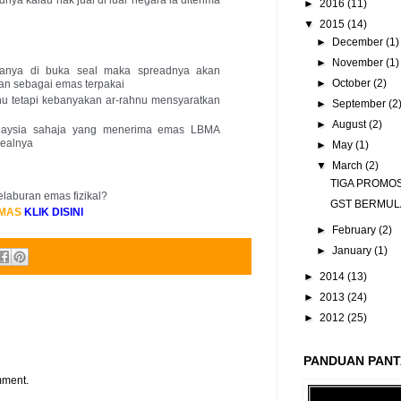
►
2016
(11)
▼
2015
(14)
►
December
(1)
►
November
(1)
ranya di buka seal maka spreadnya akan 
►
October
(2)
an sebagai emas terpakai
u tetapi kebanyakan ar-rahnu mensyaratkan 
►
September
(2
►
August
(2)
laysia sahaja yang menerima emas LBMA 
sealnya
►
May
(1)
▼
March
(2)
TIGA PROMOS
laburan emas fizikal?
GST BERMULA
MAS
KLIK DISINI
►
February
(2)
►
January
(1)
►
2014
(13)
►
2013
(24)
►
2012
(25)
PANDUAN PANT
mment.