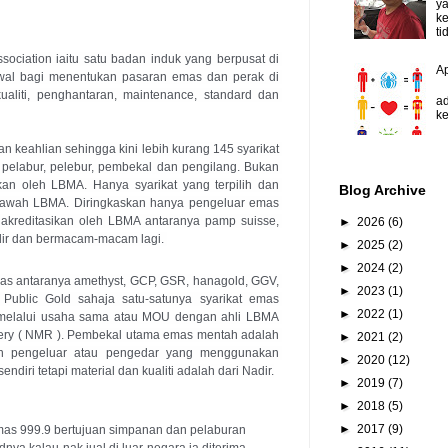
y
ke
ti
ociation iaitu satu badan induk yang berpusat di 
A
al bagi menentukan pasaran emas dan perak di 
D
ualiti, penghantaran, maintenance, standard dan 
ad
ke
 keahlian sehingga kini lebih kurang 145 syarikat 
 pelabur, pelebur, pembekal dan pengilang. Bukan 
kan oleh LBMA. Hanya syarikat yang terpilih dan 
Blog Archive
bawah LBMA. Diringkaskan hanya pengeluar emas 
 akreditasikan oleh LBMA antaranya pamp suisse, 
►
2026
(6)
nadir dan bermacam-macam lagi. 
►
2025
(2)
►
2024
(2)
mas antaranya amethyst, GCP, GSR, hanagold, GGV, 
►
2023
(1)
ublic Gold sahaja satu-satunya syarikat emas 
►
2022
(1)
melalui usaha sama atau MOU dengan ahli LBMA 
inery ( NMR ). Pembekal utama emas mentah adalah 
►
2021
(2)
ah pengeluar atau pengedar yang menggunakan 
►
2020
(12)
iri tetapi material dan kualiti adalah dari Nadir.
►
2019
(7)
►
2018
(5)
►
2017
(9)
mas 999.9 bertujuan simpanan dan pelaburan
nya kalau nak jual di luar negara ia diterima 