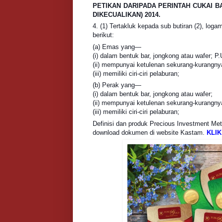
PETIKAN DARIPADA PERINTAH CUKAI 
DIKECUALIKAN) 2014.
4. (1) Tertakluk kepada sub butiran (2), log
berikut:
(a) Emas yang—
(i) dalam bentuk bar, jongkong atau wafer; P.
(ii) mempunyai ketulenan sekurang-kurangn
(iii) memiliki ciri-ciri pelaburan;
(b) Perak yang—
(i) dalam bentuk bar, jongkong atau wafer;
(ii) mempunyai ketulenan sekurang-kurangn
(iii) memiliki ciri-ciri pelaburan;
Definisi dan produk Precious Investment Met
download dokumen di website Kastam.
KLIK