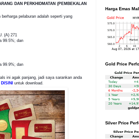
BARANG DAN PERKHIDMATAN (PEMBEKALAN
Harga Emas Mal
am berharga pelaburan adalah seperti yang
U. (A) 271
ya 99.5%; dan
Gold Price Perf
ya 99.9%; dan
als ini agak panjang, jadi saya sarankan anda
 DISIN
I
untuk download.
Silver Price Pe