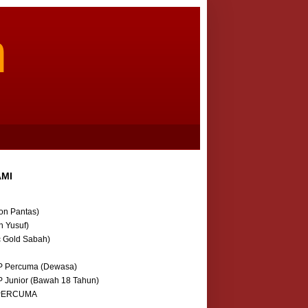
m
AMI
on Pantas)
n Yusuf)
c Gold Sabah)
P Percuma (Dewasa)
P Junior (Bawah 18 Tahun)
 PERCUMA