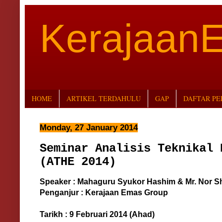
Kerajaan
HOME
ARTIKEL TERDAHULU
GAP
DAFTAR P
Monday, 27 January 2014
Seminar Analisis Teknikal 
(ATHE 2014)
Speaker : Mahaguru Syukor Hashim & Mr. Nor S
Penganjur : Kerajaan Emas Group
Tarikh : 9 Februari 2014 (Ahad)