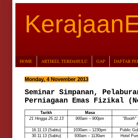
Kerajaan
HOME
ARTIKEL TERDAHULU
GAP
DAFTAR P
Monday, 4 November 2013
Seminar Simpanan, Pelabura
Perniagaan Emas Fizikal (N
Tarikh
Masa
21 Hingga 25.11.13
900am – 900pm
"Booth" 
16.11.13 (Sabtu)
1030am – 1230pm
Public Go
30.11.13 (Sabtu)
930am – 1130am
Hotel Pu