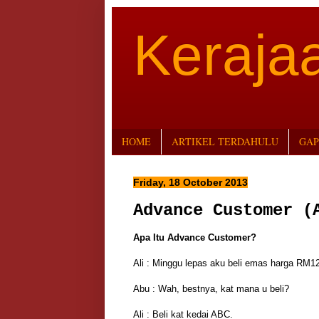
Keraj
HOME
ARTIKEL TERDAHULU
GAP
Friday, 18 October 2013
Advance Customer (
Apa Itu Advance Customer?
Ali : Minggu lepas aku beli emas harga RM12
Abu : Wah, bestnya, kat mana u beli?
Ali : Beli kat kedai ABC.