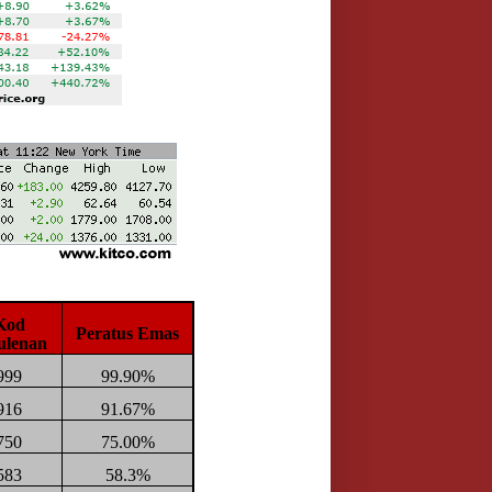
Kod
Peratus Emas
ulenan
999
99.90%
916
91.67%
750
75.00%
583
58.3%