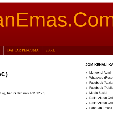
aanEmas.Co
DAFTAR PERCUMA
eBook
JOM KENALI K
Mengenai Admin
AC)
WhatsApp (Resp
Facebook (Adzla
Facebook (Publi
Media Sosial
0/g, hari ni dah naik RM 125/g.
Daftar Akaun GA
Daftar Akaun GA
Panduan Emas