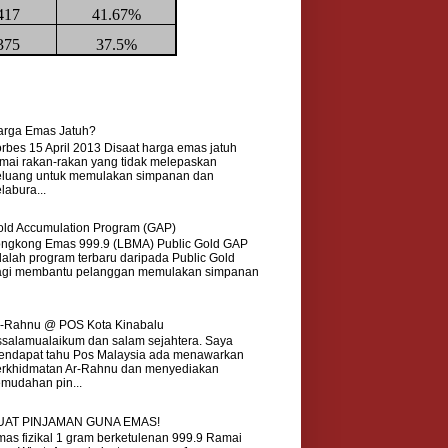
417
41.67%
375
37.5%
arga Emas Jatuh?
rbes 15 April 2013 Disaat harga emas jatuh
mai rakan-rakan yang tidak melepaskan
eluang untuk memulakan simpanan dan
labura...
ld Accumulation Program (GAP)
ongkong Emas 999.9 (LBMA) Public Gold GAP
alah program terbaru daripada Public Gold
agi membantu pelanggan memulakan simpanan
r-Rahnu @ POS Kota Kinabalu
salamualaikum dan salam sejahtera. Saya
endapat tahu Pos Malaysia ada menawarkan
erkhidmatan Ar-Rahnu dan menyediakan
mudahan pin...
UAT PINJAMAN GUNA EMAS!
as fizikal 1 gram berketulenan 999.9 Ramai