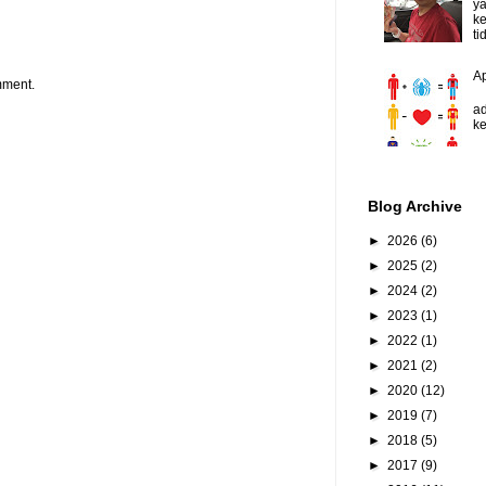
y
ke
ti
A
mment.
D
ad
ke
Blog Archive
►
2026
(6)
►
2025
(2)
►
2024
(2)
►
2023
(1)
►
2022
(1)
►
2021
(2)
►
2020
(12)
►
2019
(7)
►
2018
(5)
►
2017
(9)