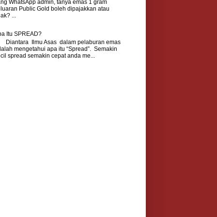
ang WhatsApp admin, tanya emas 1 gram
luaran Public Gold boleh dipajakkan atau
dak? ...
pa Itu SPREAD?
iantara Ilmu Asas dalam pelaburan emas
alah mengetahui apa itu “Spread”. Semakin
cil spread semakin cepat anda me...