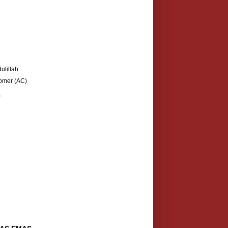
ulillah
omer (AC)
)