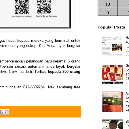
10
9
Popular Posts
H
gat hebat kepada mereka yang berminat untuk
Fo
 modal yang cukup. Kini Anda layak bergelar
ra
p
pe
memperkenalkan pelanggan baru seramai 5 orang
Go
person secara automatik anda layak bergelar
J
tive 1.5% jual beli.
Terhad kepada 200 orang
ad
b
...
Admin ditalian 012-8309284. Nak sembang free
A
As
m
p
ke
B
Em