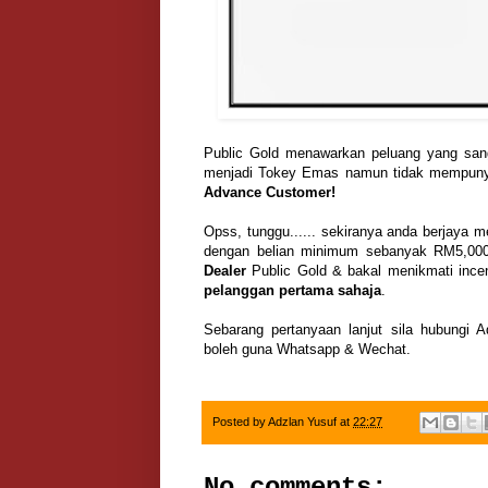
Public Gold menawarkan peluang yang san
menjadi Tokey Emas namun tidak mempunyai
Advance Customer!
Opss, tunggu...... sekiranya anda berjaya 
dengan belian minimum sebanyak RM5,000/
Dealer
Public Gold & bakal menikmati incen
pelanggan pertama sahaja
.
Sebarang pertanyaan lanjut sila hubungi 
boleh guna Whatsapp & Wechat.
Posted by
Adzlan Yusuf
at
22:27
No comments: