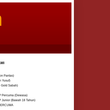
m
AMI
on Pantas)
n Yusuf)
c Gold Sabah)
P Percuma (Dewasa)
P Junior (Bawah 18 Tahun)
 PERCUMA