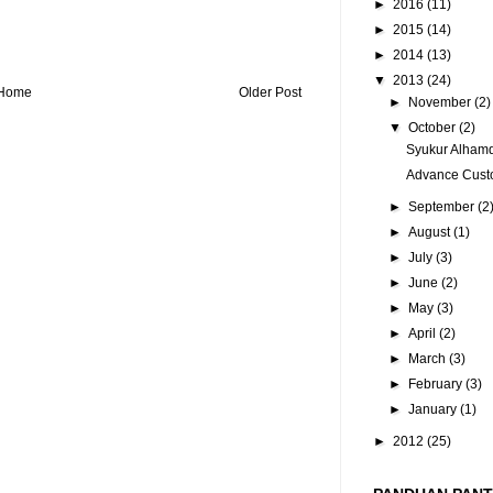
►
2016
(11)
►
2015
(14)
►
2014
(13)
▼
2013
(24)
Home
Older Post
►
November
(2)
▼
October
(2)
Syukur Alhamd
Advance Cust
►
September
(2
►
August
(1)
►
July
(3)
►
June
(2)
►
May
(3)
►
April
(2)
►
March
(3)
►
February
(3)
►
January
(1)
►
2012
(25)