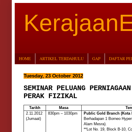
Kerajaan
HOME
ARTIKEL TERDAHULU
GAP
DAFTAR P
Tuesday, 23 October 2012
SEMINAR PELUANG PERNIAGAAN
PERAK FIZIKAL
Tarikh
Masa
Tem
2.11.2012
830pm – 1030pm
Public Gold Branch (Kota 
(Jumaat)
Berhadapan 1 Borneo Hyper
Alam Mesra).
**Lot No. 19, Block B-10, Co